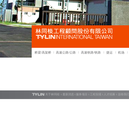
桥梁/高架桥
高速公路/公路
高速铁路/铁路
捷运
机场
关于林同棪
最新消息
服务项目
工程实绩
人才招募
连络我