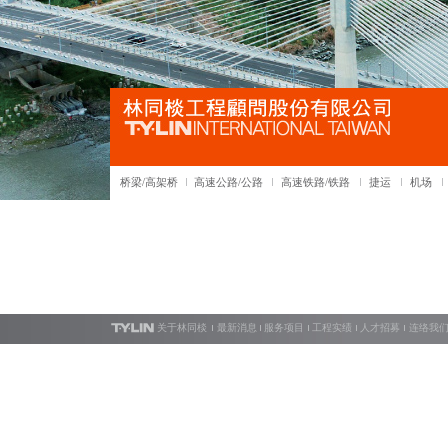
桥梁/高架桥
高速公路/公路
高速铁路/铁路
捷运
机场
关于林同棪
最新消息
服务项目
工程实绩
人才招募
连络我