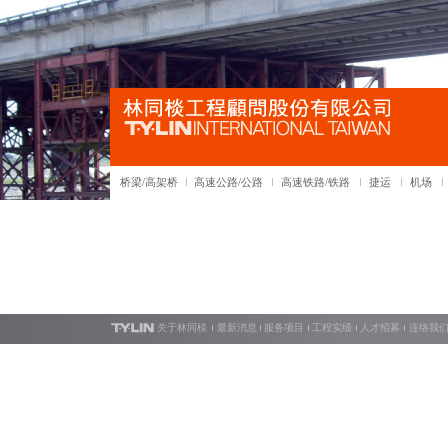
桥梁/高架桥
高速公路/公路
高速铁路/铁路
捷运
机场
关于林同棪
最新消息
服务项目
工程实绩
人才招募
连络我