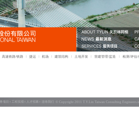
高速铁路/铁路
捷运
机场
建筑结构
土地开发
营建管理/监造
检测/评估
务项目
工程实绩
人才招募
连络我们
© Copyright 2011 T.Y.Lin Taiwan Consultin